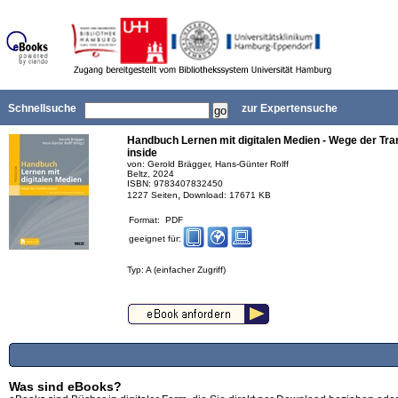
Schnellsuche
zur Expertensuche
Handbuch Lernen mit digitalen Medien - Wege der Tra
inside
von: Gerold Brägger, Hans-Günter Rolff
Beltz, 2024
ISBN: 9783407832450
,
1227 Seiten
Download: 17671 KB
Format: PDF
geeignet für:
Typ: A (einfacher Zugriff)
Was sind eBooks?