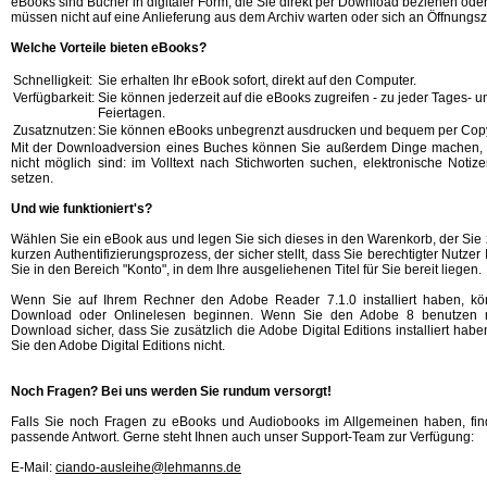
eBooks sind Bücher in digitaler Form, die Sie direkt per Download beziehen ode
müssen nicht auf eine Anlieferung aus dem Archiv warten oder sich an Öffnungsz
Welche Vorteile bieten eBooks?
Schnelligkeit:
Sie erhalten Ihr eBook sofort, direkt auf den Computer.
Verfügbarkeit:
Sie können jederzeit auf die eBooks zugreifen - zu jeder Tages- 
Feiertagen.
Zusatznutzen:
Sie können eBooks unbegrenzt ausdrucken und bequem per Copy
Mit der Downloadversion eines Buches können Sie außerdem Dinge machen, 
nicht möglich sind: im Volltext nach Stichworten suchen, elektronische Noti
setzen.
Und wie funktioniert's?
Wählen Sie ein eBook aus und legen Sie sich dieses in den Warenkorb, der Sie 
kurzen Authentifizierungsprozess, der sicher stellt, dass Sie berechtigter Nutzer 
Sie in den Bereich "Konto", in dem Ihre ausgeliehenen Titel für Sie bereit liegen.
Wenn Sie auf Ihrem Rechner den Adobe Reader 7.1.0 installiert haben, kö
Download oder Onlinelesen beginnen. Wenn Sie den Adobe 8 benutzen mö
Download sicher, dass Sie zusätzlich die Adobe Digital Editions installiert hab
Sie den Adobe Digital Editions nicht.
Noch Fragen? Bei uns werden Sie rundum versorgt!
Falls Sie noch Fragen zu eBooks und Audiobooks im Allgemeinen haben, fi
passende Antwort. Gerne steht Ihnen auch unser Support-Team zur Verfügung:
E-Mail:
ciando-ausleihe@lehmanns.de