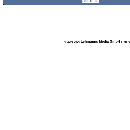
nach oben
Lehmanns Media GmbH
© 2008-2026
|
Impr