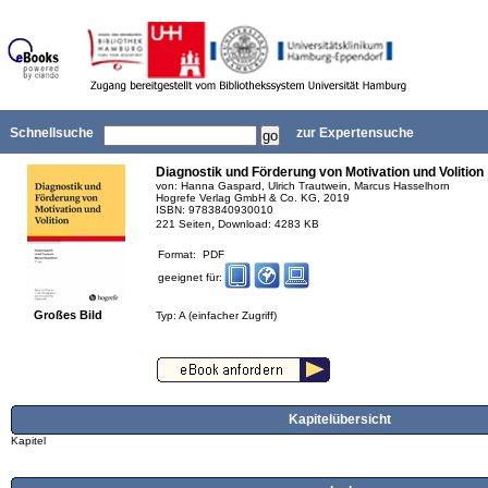
Schnellsuche
zur Expertensuche
Diagnostik und Förderung von Motivation und Volition
von: Hanna Gaspard, Ulrich Trautwein, Marcus Hasselhorn
Hogrefe Verlag GmbH & Co. KG, 2019
ISBN: 9783840930010
,
221 Seiten
Download: 4283 KB
Format: PDF
geeignet für:
Großes Bild
Typ: A (einfacher Zugriff)
Kapitelübersicht
Kapitel