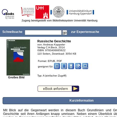
Schnellsuche
zur Expertensuche
Russische Geschichte
von: Andreas Kappeler
Verlag C.H.Beck, 2014
ISBN: 9783406665622
,
110 Seiten
Download: 3054 KB
Format: EPUB, PDF
geeignet für:
Typ: A (einfacher Zugriff)
Großes Bild
Kurzinformation
Mit Blick auf die Gegenwart werden in diesem Buch Grundlinien und Gr
Geschichte seit ihren Anfängen knapp umrissen. Neben einem Überblick übe