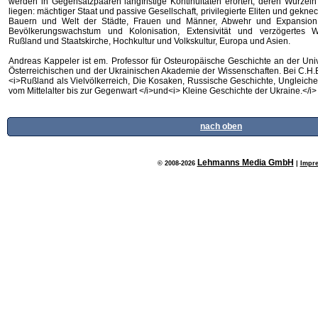
werden in Gegensatzpaaren langfristige Kontinuitäten erörtert, deren Wurzeln 
liegen: mächtiger Staat und passive Gesellschaft, privilegierte Eliten und gekne
Bauern und Welt der Städte, Frauen und Männer, Abwehr und Expansion
Bevölkerungswachstum und Kolonisation, Extensivität und verzögertes Wi
Rußland und Staatskirche, Hochkultur und Volkskultur, Europa und Asien.
Andreas Kappeler ist em. Professor für Osteuropäische Geschichte an der Univ
Österreichischen und der Ukrainischen Akademie der Wissenschaften. Bei C.H.
<i>Rußland als Vielvölkerreich, Die Kosaken, Russische Geschichte, Ungleich
vom Mittelalter bis zur Gegenwart </i>und<i> Kleine Geschichte der Ukraine.</i>
nach oben
Lehmanns Media GmbH
© 2008-2026
|
Impr