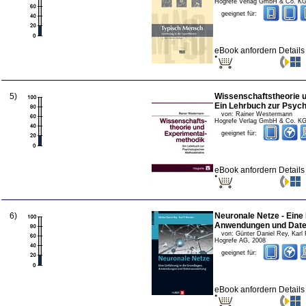
Hogrefe Verlag GmbH & Co. K
geeignet für:
eBook anfordern
Detail
5
)
Wissenschaftstheorie 
Ein Lehrbuch zur Psyc
von:
Rainer Westermann
Hogrefe Verlag GmbH & Co. K
geeignet für:
eBook anfordern
Detail
6
)
Neuronale Netze - Eine 
Anwendungen und Dat
von:
Günter Daniel Rey, Karl
Hogrefe AG
,
2008
geeignet für:
eBook anfordern
Detail