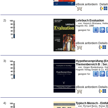
eBook anfordern
Detail
2
)
Lehrbuch Evaluation
von:
Heinrich Wottawa, Heike
Hogrefe AG
,
1998
geeignet für:
eBook anfordern
Detail
3
)
Hypothesenprüfung (Enz
Themenbereich B : Ser. 
von:
Jürgen Bredenkamp, Hub
Hogrefe Verlag GmbH & Co. K
geeignet für:
eBook anfordern
Detail
4
)
Typisch Mensch - Einfü
von:
Richard Bents, Reiner B