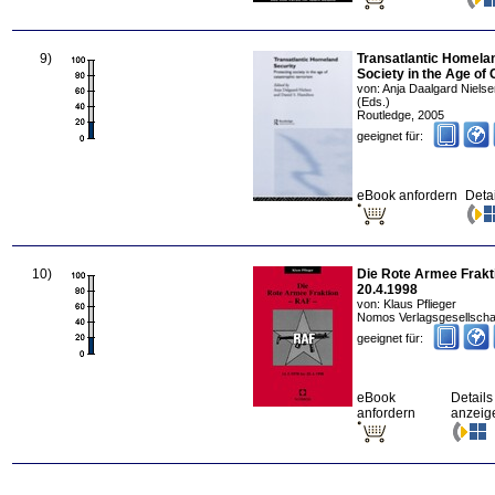
9
)
Transatlantic Homelan
Society in the Age of
von:
Anja Daalgard Nielse
(Eds.)
Routledge
,
2005
geeignet für:
eBook anfordern
Deta
10
)
Die Rote Armee Frakti
20.4.1998
von:
Klaus Pflieger
Nomos Verlagsgesellsch
geeignet für:
eBook
Details
anfordern
anzeig