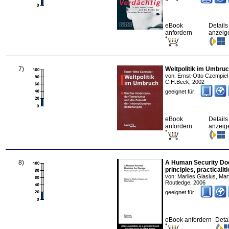
eBook
Details
anfordern
anzeig
7
)
Weltpolitik im Umbru
von:
Ernst-Otto Czempiel
C.H.Beck
,
2002
geeignet für:
eBook
Details
anfordern
anzeig
8
)
A Human Security Doct
principles, practicalit
von:
Marlies Glasius, Mar
Routledge
,
2006
geeignet für:
eBook anfordern
Deta