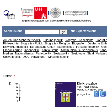
Schnellsuche
zur Expertensuche
Außen- und Sicherheitspolitik
Bildungspolitik
Biografie - Geschichte
Biografi
Philosophie
Biografie - Politik
Biografie - Religion
Biografien
Deutsche Einh
Entwicklungspolitik
Europäische Union
Extremismus
Forschungspolitik
Gese
Globalisierung
Innenpolitik
Kapitalismus
Kommunismus / Sozialismus
Land
Medien
Nationalismus
Parteipolitik
Sozialpolitik
Soziologie
Staat / Verfass
Umweltpolitik
USA
Verwaltung
Wirtschaftspolitik
Treffer:
1
1
)
Die Kreuzzüge
von:
Peter Thorau
Verlag C.H.Beck
,
2013
geeignet für: