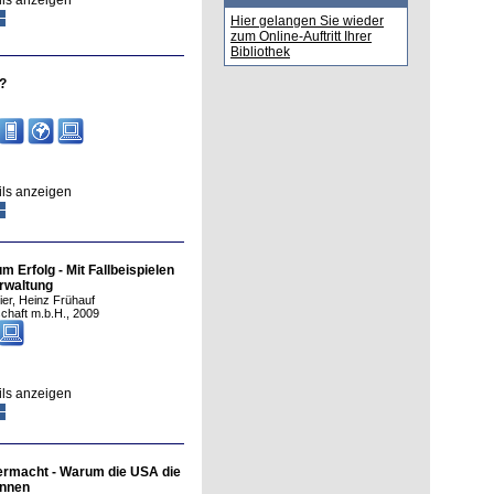
ils anzeigen
Hier gelangen Sie wieder
zum Online-Auftritt Ihrer
Bibliothek
d?
ils anzeigen
 Erfolg - Mit Fallbeispielen
erwaltung
ier, Heinz Frühauf
chaft m.b.H.
,
2009
ils anzeigen
ermacht - Warum die USA die
önnen