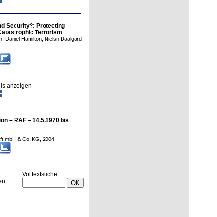
d Security?: Protecting
 Catastrophic Terrorism
n, Daniel Hamilton, Nielsn Daalgard
ils anzeigen
on – RAF – 14.5.1970 bis
aft mbH & Co. KG
,
2004
Volltextsuche
en