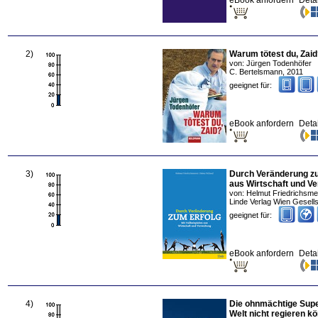
eBook anfordern
Deta
2
)
Warum tötest du, Zai
von:
Jürgen Todenhöfer
C. Bertelsmann
,
2011
geeignet für:
eBook anfordern
Deta
3
)
Durch Veränderung zum
aus Wirtschaft und V
von:
Helmut Friedrichsme
Linde Verlag Wien Gesells
geeignet für:
eBook anfordern
Deta
4
)
Die ohnmächtige Sup
Welt nicht regieren k