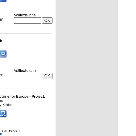
Volltextsuche
en
ch
Volltextsuche
en
rine for Europe - Project,
ies
y Kaldor
ils anzeigen