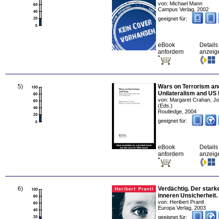
von:
Michael Mann
Campus Verlag
,
2002
geeignet für:
eBook
Details
anfordern
anzeig
5
)
Wars on Terrorism and
Unilateralism and US 
von:
Margaret Crahan, J
(Eds.)
Routledge
,
2004
geeignet für:
eBook
Details
anfordern
anzeig
6
)
Verdächtig. Der starke
inneren Unsicherheit.
von:
Heribert Prantl
Europa Verlag
,
2003
geeignet für: