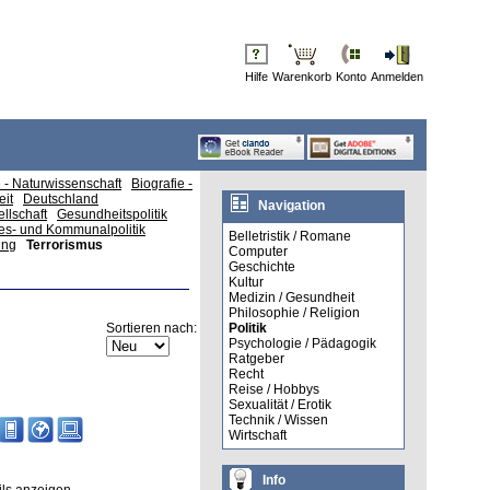
Hilfe
Warenkorb
Konto
Anmelden
e - Naturwissenschaft
Biografie -
eit
Deutschland
Navigation
llschaft
Gesundheitspolitik
es- und Kommunalpolitik
Belletristik / Romane
ung
Terrorismus
Computer
Geschichte
Kultur
Medizin / Gesundheit
Philosophie / Religion
Sortieren nach:
Politik
Psychologie / Pädagogik
Ratgeber
Recht
Reise / Hobbys
Sexualität / Erotik
Technik / Wissen
Wirtschaft
Info