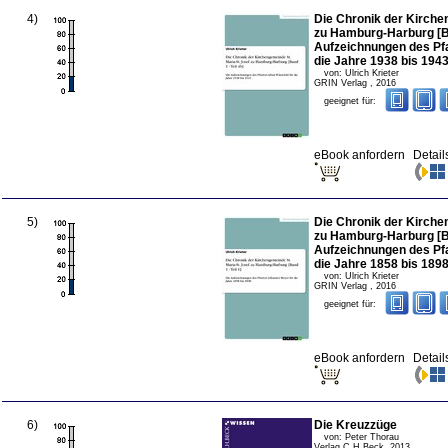
4
)
Die Chronik der Kirche
zu Hamburg-Harburg [Ban
Aufzeichnungen des Pfa
die Jahre 1938 bis 194
von:
Ulrich Krieter
GRIN Verlag
,
2016
geeignet für:
eBook anfordern
Detail
5
)
Die Chronik der Kirche
zu Hamburg-Harburg [Ban
Aufzeichnungen des Pf
die Jahre 1858 bis 189
von:
Ulrich Krieter
GRIN Verlag
,
2016
geeignet für:
eBook anfordern
Detail
6
)
Die Kreuzzüge
von:
Peter Thorau
Verlag C.H.Beck
,
2013