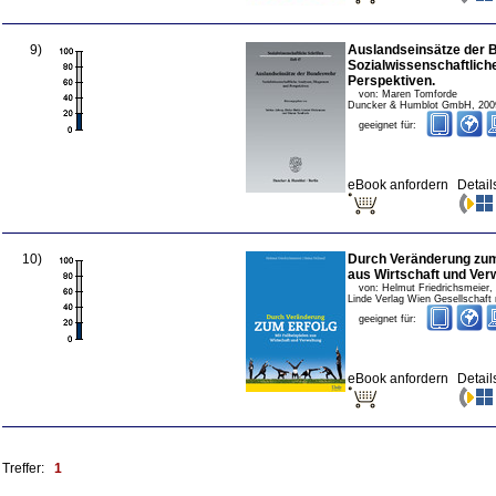
9
)
Auslandseinsätze der 
Sozialwissenschaftlich
Perspektiven.
von:
Maren Tomforde
Duncker & Humblot GmbH
,
200
geeignet für:
eBook anfordern
Detail
10
)
Durch Veränderung zum E
aus Wirtschaft und Ver
von:
Helmut Friedrichsmeier,
Linde Verlag Wien Gesellschaft
geeignet für:
eBook anfordern
Detail
Treffer:
1