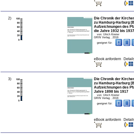
2
)
Die Chronik der Kirche
zu Hamburg-Harburg [Ban
Aufzeichnungen des Pfa
die Jahre 1932 bis 193
von:
Ulrich Krieter
GRIN Verlag
,
2016
geeignet für:
eBook anfordern
Detail
3
)
Die Chronik der Kirche
zu Hamburg-Harburg [Ban
Aufzeichnungen des Pfa
Jahre 1898 bis 1917
von:
Ulrich Krieter
GRIN Verlag
,
2016
geeignet für:
eBook anfordern
Detail