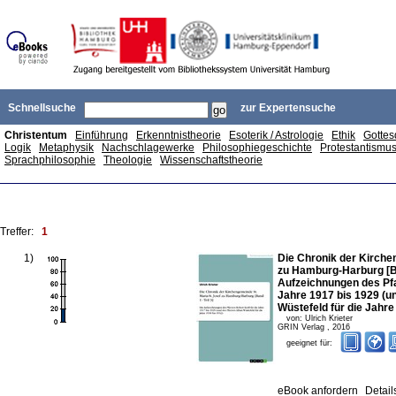
Schnellsuche
zur Expertensuche
Christentum
Einführung
Erkenntnistheorie
Esoterik / Astrologie
Ethik
Gottes
Logik
Metaphysik
Nachschlagewerke
Philosophiegeschichte
Protestantismu
Sprachphilosophie
Theologie
Wissenschaftstheorie
Treffer:
1
1
)
Die Chronik der Kirche
zu Hamburg-Harburg [Ban
Aufzeichnungen des Pfar
Jahre 1917 bis 1929 (u
Wüstefeld für die Jahre
von:
Ulrich Krieter
GRIN Verlag
,
2016
geeignet für:
eBook anfordern
Detail