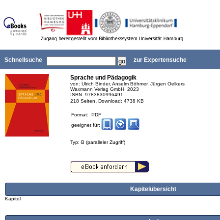
Schnellsuche
zur Expertensuche
Sprache und Pädagogik
von: Ulrich Binder, Anselm Böhmer, Jürgen Oelkers
Waxmann Verlag GmbH, 2023
ISBN: 9783830996491
,
218 Seiten
Download: 4738 KB
Format: PDF
geeignet für:
Typ: B (paralleler Zugriff)
Kapitelübersicht
Kapitel