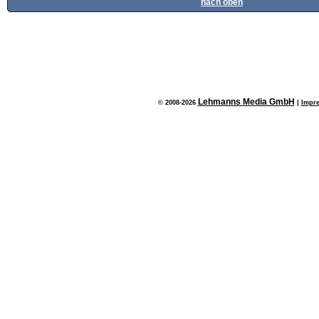
nach oben
Lehmanns Media GmbH
© 2008-2026
|
Impr