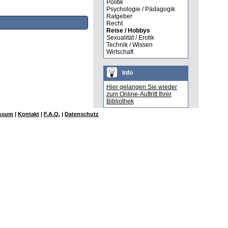
Politik
Psychologie / Pädagogik
Ratgeber
Recht
Reise / Hobbys
Sexualität / Erotik
Technik / Wissen
Wirtschaft
Info
Hier gelangen Sie wieder
zum Online-Auftritt Ihrer
Bibliothek
ssum
|
Kontakt
|
F.A.Q.
|
Datenschutz