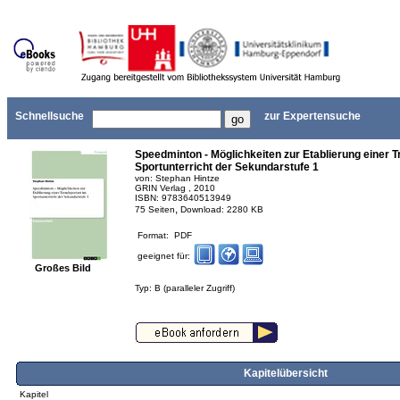
Schnellsuche
zur Expertensuche
Speedminton - Möglichkeiten zur Etablierung einer T
Sportunterricht der Sekundarstufe 1
von: Stephan Hintze
GRIN Verlag , 2010
ISBN: 9783640513949
,
75 Seiten
Download: 2280 KB
Format: PDF
geeignet für:
Großes Bild
Typ: B (paralleler Zugriff)
Kapitelübersicht
Kapitel