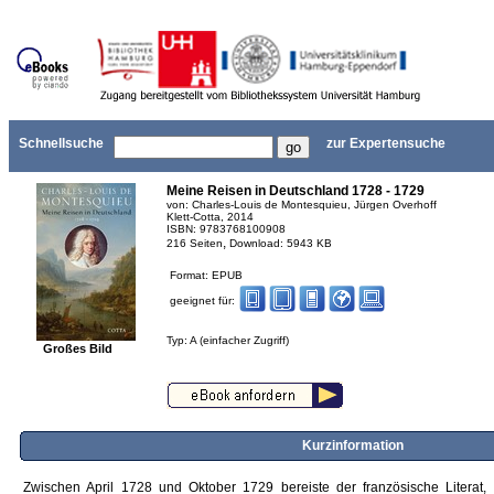
Schnellsuche
zur Expertensuche
Meine Reisen in Deutschland 1728 - 1729
von: Charles-Louis de Montesquieu, Jürgen Overhoff
Klett-Cotta, 2014
ISBN: 9783768100908
,
216 Seiten
Download: 5943 KB
Format: EPUB
geeignet für:
Typ: A (einfacher Zugriff)
Großes Bild
Kurzinformation
Zwischen April 1728 und Oktober 1729 bereiste der französische Literat, 