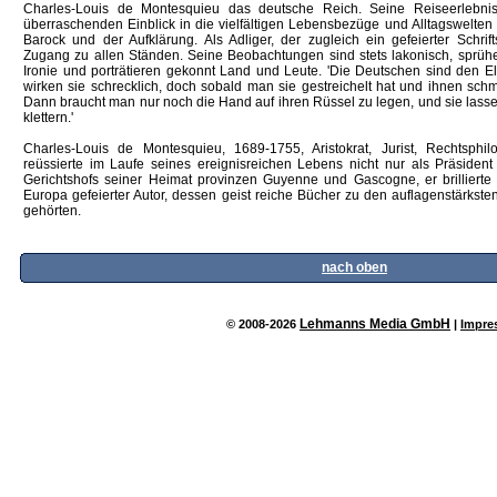
Charles-Louis de Montesquieu das deutsche Reich. Seine Reiseerlebni
überraschenden Einblick in die vielfältigen Lebensbezüge und Alltagswelten 
Barock und der Aufklärung. Als Adliger, der zugleich ein gefeierter Schrift
Zugang zu allen Ständen. Seine Beobachtungen sind stets lakonisch, sprüh
Ironie und porträtieren gekonnt Land und Leute. 'Die Deutschen sind den El
wirken sie schrecklich, doch sobald man sie gestreichelt hat und ihnen schm
Dann braucht man nur noch die Hand auf ihren Rüssel zu legen, und sie lasse
klettern.'
Charles-Louis de Montesquieu, 1689-1755, Aristokrat, Jurist, Rechtsph
reüssierte im Laufe seines ereignisreichen Lebens nicht nur als Präsiden
Gerichtshofs seiner Heimat provinzen Guyenne und Gascogne, er brillierte
Europa gefeierter Autor, dessen geist reiche Bücher zu den auflagenstärkst
gehörten.
nach oben
Lehmanns Media GmbH
© 2008-2026
|
Impre