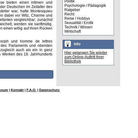
Politik
sse bieten einen intimen und
Psychologie / Pädagogik
der Deutschen im Zeitalter des
Ratgeber
steller war, hatte Montesquieu
Recht
en dabei vor Witz, Charme und
Reise / Hobbys
efanten vergleichbar; zunächst
Sexualität / Erotik
eichelt, werden sie sanftmütig.
Technik / Wissen
n einen willig auf ihren Rücken
Wirtschaft
ilosoph und homme de lettres
Info
t des Parlaments und obersten
 zugleich auch als ein in ganz
Hier gelangen Sie wieder
en Werken des 18. Jahrhunderts
zum Online-Auftritt Ihrer
Bibliothek
ssum
|
Kontakt
|
F.A.Q.
|
Datenschutz