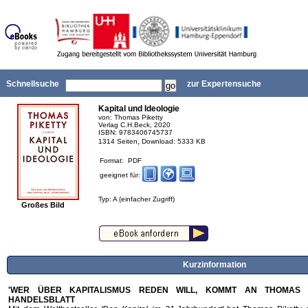
Schnellsuche
zur Expertensuche
Kapital und Ideologie
von: Thomas Piketty
Verlag C.H.Beck, 2020
ISBN: 9783406745737
,
1314 Seiten
Download: 5333 KB
Format: PDF
geeignet für:
Typ: A (einfacher Zugriff)
Großes Bild
Kurzinformation
'WER ÜBER KAPITALISMUS REDEN WILL, KOMMT AN THOMAS PI
HANDELSBLATT