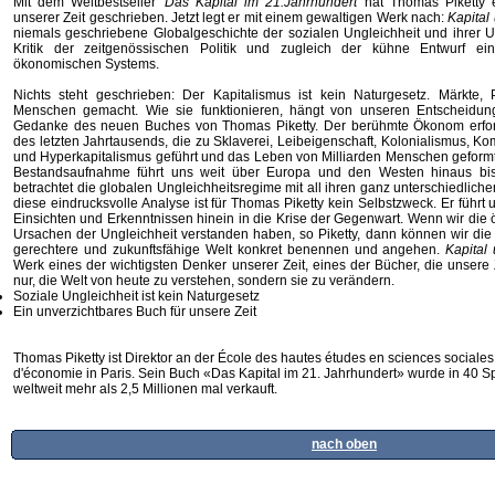
Mit dem Weltbestseller
'Das Kapital im 21.Jahrhundert'
hat Thomas Piketty e
unserer Zeit geschrieben. Jetzt legt er mit einem gewaltigen Werk nach:
Kapital
niemals geschriebene Globalgeschichte der sozialen Ungleichheit und ihrer 
Kritik der zeitgenössischen Politik und zugleich der kühne Entwurf e
ökonomischen Systems.
Nichts steht geschrieben: Der Kapitalismus ist kein Naturgesetz. Märkte, 
Menschen gemacht. Wie sie funktionieren, hängt von unseren Entscheidung
Gedanke des neuen Buches von Thomas Piketty. Der berühmte Ökonom erfors
des letzten Jahrtausends, die zu Sklaverei, Leibeigenschaft, Kolonialismus, 
und Hyperkapitalismus geführt und das Leben von Milliarden Menschen geformt
Bestandsaufnahme führt uns weit über Europa und den Westen hinaus bis
betrachtet die globalen Ungleichheitsregime mit all ihren ganz unterschiedlic
diese eindrucksvolle Analyse ist für Thomas Piketty kein Selbstzweck. Er führt
Einsichten und Erkenntnissen hinein in die Krise der Gegenwart. Wenn wir die
Ursachen der Ungleichheit verstanden haben, so Piketty, dann können wir die 
gerechtere und zukunftsfähige Welt konkret benennen und angehen.
Kapital
Werk eines der wichtigsten Denker unserer Zeit, eines der Bücher, die unsere Ze
nur, die Welt von heute zu verstehen, sondern sie zu verändern.
Soziale Ungleichheit ist kein Naturgesetz
Ein unverzichtbares Buch für unsere Zeit
Thomas Piketty ist Direktor an der École des hautes études en sciences sociale
d'économie in Paris. Sein Buch «Das Kapital im 21. Jahrhundert» wurde in 40 S
weltweit mehr als 2,5 Millionen mal verkauft.
nach oben