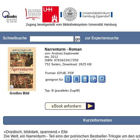
Schnellsuche
zur Expertensuche
Narrenturm - Roman
von: Andrzej Sapkowski
dtv, 2012
ISBN: 9783423417358
,
752 Seiten
Download: 2625 KB
Format: EPUB, PDF
geeignet für:
Typ: B (paralleler Zugriff)
Großes Bild
Kurzinformation
»Drastisch, bildstark, spannend.« Elle
Die Welt, ein Narrenturm - Teil eins der polnischen Bestseller-Trilogie um den