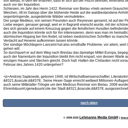
von Bielau, in dem wir erfahren, dass er sich auf der Flucht befindet, einerseits
auch vor der Inquisition.
Schlesien, im Jahr des Herrn 1422: Reinmar von Bielau »hieb seinem Grauschim
Weichen, ritt im Galopp über die blühende Heide auf die waldbestandene Anhöhe
segenbringende, ausgedehnte Wälder vermutetete«.
Der junge Medikus, von seinen Freunden auch Reynevan genannt, ist auf der Fl
Liebe wegen, genauer gesagt, weil er in flagranti erwischt wurde, mit der schön
des sich gerade auf einem Kreuzzug gegen die feindlichen Hussiten befindende
auch die Inquisition könnte sich für ihn interessieren, denn was man im heimatl
stürmischen Abgang bei ihm findet, ist neben medizinischen Schriften so manch
Verdacht auf Hexerei aufkommen lassen könnte.
Der sündige Möchtegern-Lancelot hat also ernsthafte Probleme, vor allem, weil
gehen will.
So durchquert er auf dem Weg nach Breslau das damalige Mittel-Europa, begegne
auch der Narrenturm der Inquisition bleibt ihm nicht erspart, von dessen Warte a
einzigen Hauen und Stechen gleicht. Doch halt: Hatten die Chiliasten nicht vora
Februar des Jahres 1420 untergehen?
<p>Andrzej Sapkowski, geboren 1948, ist Wirtschaftswissenschaftler, Literaturkriti
&#321;&oacute;d&#378;. Seine Hexer-Sage erreicht weltweit Millionen-Auflagen.
auch seine Mittelalter-Trilogie um den Medicus Reinmar von Bielau. 2008 wurde
Ehrenb&uuml;rgerw&uuml;rde der Stadt &#321;&oacute;d&#378; ausgezeichnet
nach oben
Lehmanns Media GmbH
© 2008-2026
|
Impr