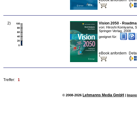
eBook anfordern
Deta
2
)
Vision 2050 - Roadmap
von:
Hiroshi Komiyama, S
Springer-Verlag
,
2008
geeignet für:
eBook anfordern
Deta
Treffer:
1
Lehmanns Media GmbH
© 2008-2026
|
Impre