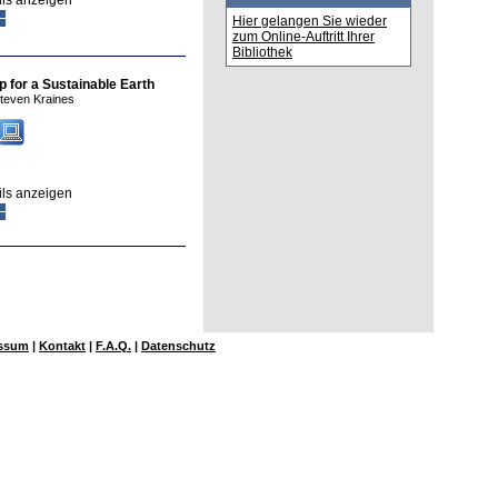
ils anzeigen
Hier gelangen Sie wieder
zum Online-Auftritt Ihrer
Bibliothek
 for a Sustainable Earth
teven Kraines
ils anzeigen
ssum
|
Kontakt
|
F.A.Q.
|
Datenschutz