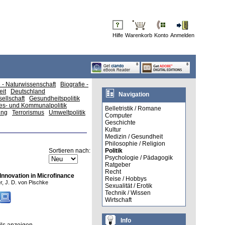
Hilfe
Warenkorb
Konto
Anmelden
e - Naturwissenschaft
Biografie -
eit
Deutschland
Navigation
ellschaft
Gesundheitspolitik
es- und Kommunalpolitik
Belletristik / Romane
ung
Terrorismus
Umweltpolitik
Computer
Geschichte
Kultur
Medizin / Gesundheit
Philosophie / Religion
Sortieren nach:
Politik
Psychologie / Pädagogik
Ratgeber
Recht
Innovation in Microfinance
Reise / Hobbys
r, J. D. von Pischke
Sexualität / Erotik
Technik / Wissen
Wirtschaft
Info