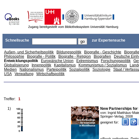
Schnellsuche
zur Expertensuche
Außen- und Sicherheitspolitik
Bildungspolitik
Biografie - Geschichte
Biografi
Philosophie
Biografie - Politik
Biografie - Religion
Biografien
Deutsche Einh
Entwicklungspolitik
Europäische Union
Extremismus
Forschungspolitik
Ges
Globalisierung
Innenpolitik
Kapitalismus
Kommunismus / Sozialismus
Land
Medien
Nationalismus
Parteipolitik
Sozialpolitik
Soziologie
Staat / Verfass
USA
Verwaltung
Wirtschaftspolitik
Treffer:
1
1
)
New Partnerships for 
von:
Ingrid Matthäus-Maie
Springer-Verlag
,
2008
geeignet für: