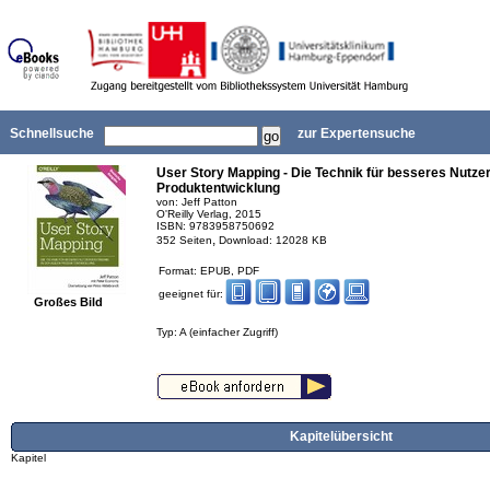
Schnellsuche
zur Expertensuche
User Story Mapping - Die Technik für besseres Nutzer
Produktentwicklung
von: Jeff Patton
O'Reilly Verlag, 2015
ISBN: 9783958750692
,
352 Seiten
Download: 12028 KB
Format: EPUB, PDF
geeignet für:
Großes Bild
Typ: A (einfacher Zugriff)
Kapitelübersicht
Kapitel