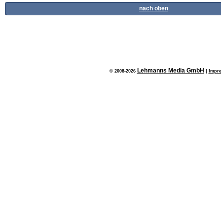
nach oben
Lehmanns Media GmbH
© 2008-2026
|
Impr