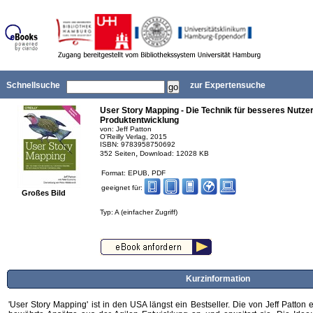
Schnellsuche
zur Expertensuche
User Story Mapping - Die Technik für besseres Nutzer
Produktentwicklung
von: Jeff Patton
O'Reilly Verlag, 2015
ISBN: 9783958750692
,
352 Seiten
Download: 12028 KB
Format: EPUB, PDF
geeignet für:
Großes Bild
Typ: A (einfacher Zugriff)
Kurzinformation
'User Story Mapping' ist in den USA längst ein Bestseller. Die von Jeff Patton