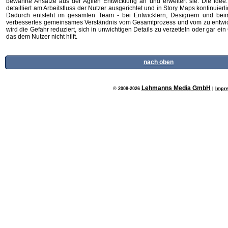
bewährte Ansätze aus der Agilen Entwicklung an und erweitert sie. Die Idee
detailliert am Arbeitsfluss der Nutzer ausgerichtet und in Story Maps kontinuierli
Dadurch entsteht im gesamten Team - bei Entwicklern, Designern und beim 
verbessertes gemeinsames Verständnis vom Gesamtprozess und vom zu entwick
wird die Gefahr reduziert, sich in unwichtigen Details zu verzetteln oder gar ei
das dem Nutzer nicht hilft.
nach oben
Lehmanns Media GmbH
© 2008-2026
|
Impr