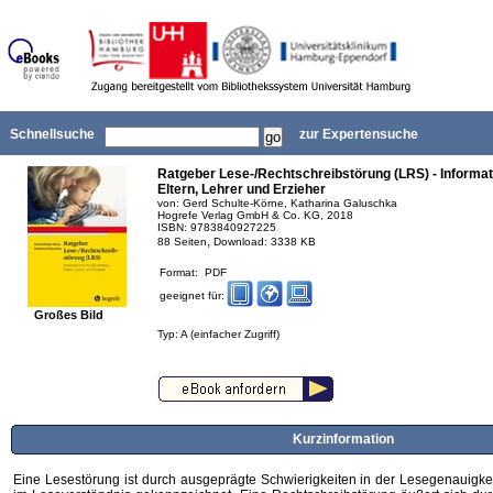
Schnellsuche
zur Expertensuche
Ratgeber Lese-/Rechtschreibstörung (LRS) - Informati
Eltern, Lehrer und Erzieher
von: Gerd Schulte-Körne, Katharina Galuschka
Hogrefe Verlag GmbH & Co. KG, 2018
ISBN: 9783840927225
,
88 Seiten
Download: 3338 KB
Format: PDF
geeignet für:
Großes Bild
Typ: A (einfacher Zugriff)
Kurzinformation
Eine Lesestörung ist durch ausgeprägte Schwierigkeiten in der Lesegenauigke