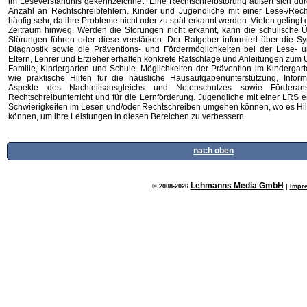
im Leseverständnis gekennzeichnet. Eine Rechtschreibstörung äußert sich du
Anzahl an Rechtschreibfehlern. Kinder und Jugendliche mit einer Lese-/Rech
häufig sehr, da ihre Probleme nicht oder zu spät erkannt werden. Vielen gelingt
Zeitraum hinweg. Werden die Störungen nicht erkannt, kann die schulische 
Störungen führen oder diese verstärken. Der Ratgeber informiert über die S
Diagnostik sowie die Präventions- und Fördermöglichkeiten bei der Lese- u
Eltern, Lehrer und Erzieher erhalten konkrete Ratschläge und Anleitungen zum 
Familie, Kindergarten und Schule. Möglichkeiten der Prävention im Kindergar
wie praktische Hilfen für die häusliche Hausaufgabenunterstützung, Inform
Aspekte des Nachteilsausgleichs und Notenschutzes sowie Fördera
Rechtschreibunterricht und für die Lernförderung. Jugendliche mit einer LRS e
Schwierigkeiten im Lesen und/oder Rechtschreiben umgehen können, wo es Hilfe
können, um ihre Leistungen in diesen Bereichen zu verbessern.
nach oben
Lehmanns Media GmbH
© 2008-2026
|
Impr