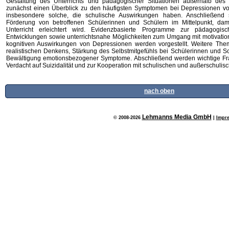
Gestaltung des Unterrichts und pädagogischer Situationen außerhalb des U
zunächst einen Überblick zu den häufigsten Symptomen bei Depressionen vo
insbesondere solche, die schulische Auswirkungen haben. Anschließend 
Förderung von betroffenen Schülerinnen und Schülern im Mittelpunkt, da
Unterricht erleichtert wird. Evidenzbasierte Programme zur pädagogisc
Entwicklungen sowie unterrichtsnahe Möglichkeiten zum Umgang mit motivatio
kognitiven Auswirkungen von Depressionen werden vorgestellt. Weitere The
realistischen Denkens, Stärkung des Selbstmitgefühls bei Schülerinnen und S
Bewältigung emotionsbezogener Symptome. Abschließend werden wichtige 
Verdacht auf Suizidalität und zur Kooperation mit schulischen und außerschulis
nach oben
Lehmanns Media GmbH
© 2008-2026
|
Impr