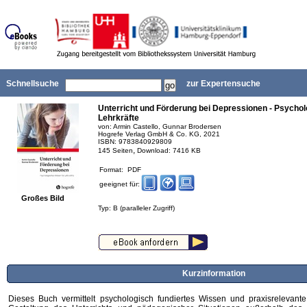
Schnellsuche
zur Expertensuche
Unterricht und Förderung bei Depressionen - Psycho
Lehrkräfte
von: Armin Castello, Gunnar Brodersen
Hogrefe Verlag GmbH & Co. KG, 2021
ISBN: 9783840929809
,
145 Seiten
Download: 7416 KB
Format: PDF
geeignet für:
Großes Bild
Typ: B (paralleler Zugriff)
Kurzinformation
Dieses Buch vermittelt psychologisch fundiertes Wissen und praxisrelevante