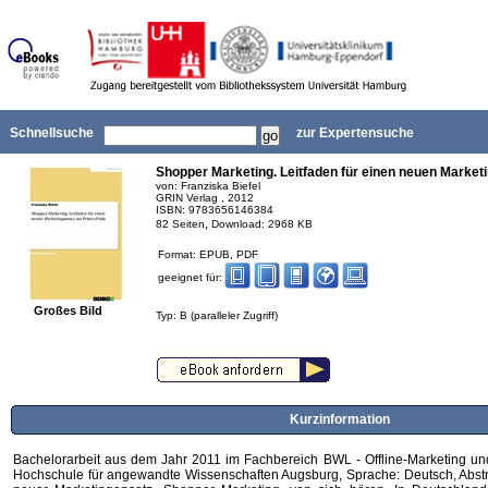
Schnellsuche
zur Expertensuche
Shopper Marketing. Leitfaden für einen neuen Market
von: Franziska Biefel
GRIN Verlag , 2012
ISBN: 9783656146384
,
82 Seiten
Download: 2968 KB
Format: EPUB, PDF
geeignet für:
Großes Bild
Typ: B (paralleler Zugriff)
Kurzinformation
Bachelorarbeit aus dem Jahr 2011 im Fachbereich BWL - Offline-Marketing und
Hochschule für angewandte Wissenschaften Augsburg, Sprache: Deutsch, Abstrac