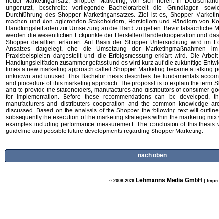
neuer Marketingansatz, Shopper Marketing, von sich hören. In Deutschland
ungenutzt, beschreibt vorliegende Bachelorarbeit die Grundlagen so
Durchführung des Shopper Marketingansatzes. Ziel ist es, Shopper Marketin
machen und den agierenden Stakeholdern, Herstellern und Händlern von Ko
Handlungsleitfaden zur Umsetzung an die Hand zu geben. Bevor tatsächliche 
werden die wesentlichen Eckpunkte der Hersteller/Händlerkooperation und 
Shopper detailliert erläutert. Auf Basis der Shopper Untersuchung wird im 
Ansatzes dargelegt, ehe die Umsetzung der Marketingmaßnahmen im
Praxisbeispielen dargestellt und die Erfolgsmessung erklärt wird. Die Arbe
Handlungsleitfaden zusammengefasst und es wird kurz auf die zukünftige Entwi
times a new marketing approach called Shopper Marketing became a talking poin
unknown and unused. This Bachelor thesis describes the fundamentals accom
and procedure of this marketing approach. The proposal is to explain the term 
and to provide the stakeholders, manufactures and distributors of consumer go
for implementation. Before these recommendations can be developed, th
manufacturers and distributers cooperation and the common knowledge a
discussed. Based on the analysis of the Shopper the following text will outlin
subsequently the execution of the marketing strategies within the marketing mix w
examples including performance measurement. The conclusion of this thesis 
guideline and possible future developments regarding Shopper Marketing.
nach oben
Lehmanns Media GmbH
© 2008-2026
|
Impr