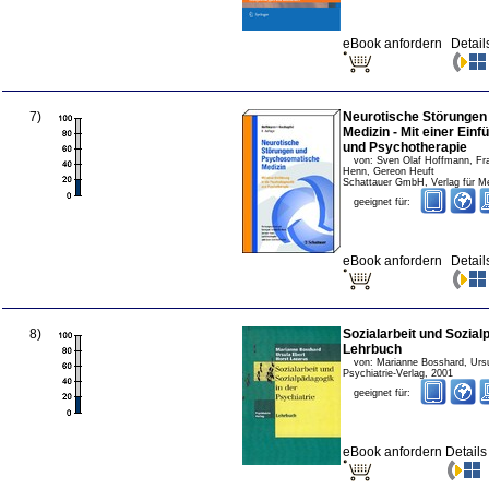
eBook anfordern
Detail
7
)
Neurotische Störunge
Medizin - Mit einer Ein
und Psychotherapie
von:
Sven Olaf Hoffmann, Fr
Henn, Gereon Heuft
Schattauer GmbH, Verlag für M
geeignet für:
eBook anfordern
Detail
8
)
Sozialarbeit und Sozial
Lehrbuch
von:
Marianne Bosshard, Ursu
Psychiatrie-Verlag
,
2001
geeignet für:
eBook anfordern
Detail