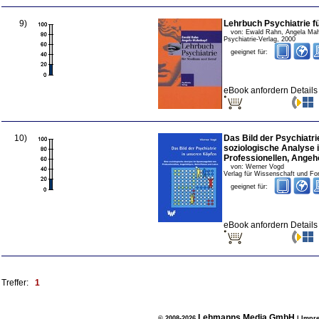
9
)
Lehrbuch Psychiatrie f
von:
Ewald Rahn, Angela Ma
Psychiatrie-Verlag
,
2000
geeignet für:
eBook anfordern
Detail
10
)
Das Bild der Psychiatri
soziologische Analyse
Professionellen, Angeh
von:
Werner Vogd
Verlag für Wissenschaft und Fo
geeignet für:
eBook anfordern
Detail
Treffer:
1
Lehmanns Media GmbH
© 2008-2026
|
Impr