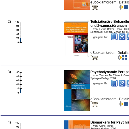
eBook anfordern
Detail
2
)
Teilstationäre Behandl
und Zwangsstörungen - 
von:
Heinz Böker, Daniel Hel
Schattauer GmbH, Verlag für M
geeignet für:
eBook anfordern
Detail
3
)
Psychodynamic Perspec
von:
Tamara McClintock Gre
Springer-Verlag
,
2009
geeignet für:
eBook anfordern
Detail
4
)
Biomarkers for Psychia
von:
Chris Turck
Springer-Verlag
,
2009