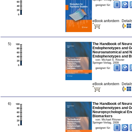
geeignet für:
eBook anfordern
Detail
5
)
The Handbook of Neuro
Endophenotypes and Gen
Neuroanatomical and 
Endophenotypes and B
von:
Michael S. Ritsner
Springer-Verlag
,
2009
geeignet für:
eBook anfordern
Detail
6
)
The Handbook of Neuro
Endophenotypes and Ge
Neuropsychological E
Biomarkers
von:
Michael Ritsner
Springer-Verlag
,
2009
geeignet für: