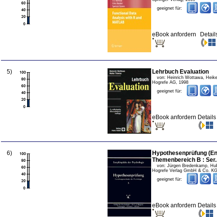
geeignet für:
eBook anfordern
Detail
5
)
Lehrbuch Evaluation
von:
Heinrich Wottawa, Heike
Hogrefe AG
,
1998
geeignet für:
eBook anfordern
Detail
6
)
Hypothesenprüfung (Enz
Themenbereich B : Ser. 
von:
Jürgen Bredenkamp, Hub
Hogrefe Verlag GmbH & Co. K
geeignet für:
eBook anfordern
Detail