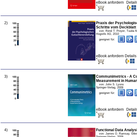
eBook anfordern
Detail
2
)
Praxis der Psychologis
Schritte vom Deckblatt
von:
René T. Proyer, Tuulia M
Hogrefe AG
,
2010
geeignet für:
eBook anfordern
Detail
3
)
Communimetrics - A Co
Measurement in Human 
von:
John S. Lyons
Springer-Verlag
,
2009
geeignet für:
eBook anfordern
Detail
4
)
Functional Data Analy
von:
James O. Ramsay, Gile
Springer-Verlag
,
2009